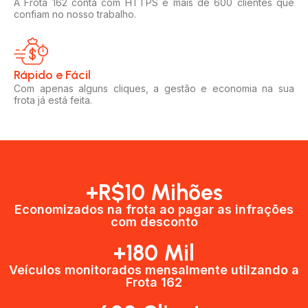
A Frota 162 conta com HTTPS e mais de 600 clientes que
confiam no nosso trabalho.
Rápido e Fácil​
Com apenas alguns cliques, a gestão e economia na sua
frota já está feita.
+R$10 Mihões
Economizados na frota ao pagar as infrações
com desconto
+180 Mil
Veículos monitorados mensalmente utilzando a
Frota 162