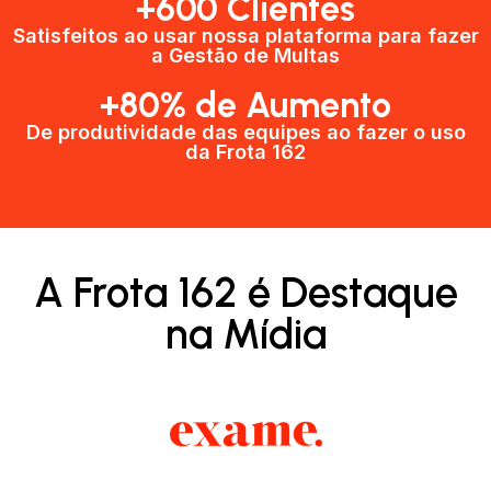
+600 Clientes​
Satisfeitos ao usar nossa plataforma para fazer
a Gestão de Multas​
+80% de Aumento
De produtividade das equipes ao fazer o uso
da Frota 162​
A Frota 162 é Destaque
na Mídia