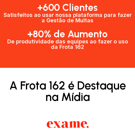
+600 Clientes​
Satisfeitos ao usar nossa plataforma para fazer
a Gestão de Multas​
+80% de Aumento
De produtividade das equipes ao fazer o uso
da Frota 162​
A Frota 162 é Destaque
na Mídia