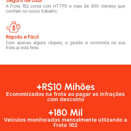
Seguro de Usar​
A Frota 162 conta com HTTPS e mais de 600 clientes que
confiam no nosso trabalho.
Rápido e Fácil​
Com apenas alguns cliques, a gestão e economia na sua
frota já está feita.
+R$10 Mihões
Economizados na frota ao pagar as infrações
com desconto
+180 Mil
Veículos monitorados mensalmente utilzando a
Frota 162