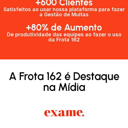
+600 Clientes​
Satisfeitos ao usar nossa plataforma para fazer
a Gestão de Multas​
+80% de Aumento
De produtividade das equipes ao fazer o uso
da Frota 162​
A Frota 162 é Destaque
na Mídia