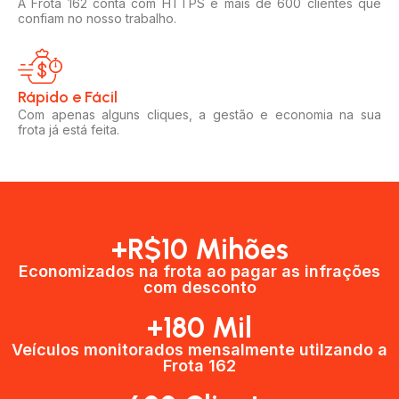
A Frota 162 conta com HTTPS e mais de 600 clientes que
confiam no nosso trabalho.
Rápido e Fácil​
Com apenas alguns cliques, a gestão e economia na sua
frota já está feita.
+R$10 Mihões
Economizados na frota ao pagar as infrações
com desconto
+180 Mil
Veículos monitorados mensalmente utilzando a
Frota 162