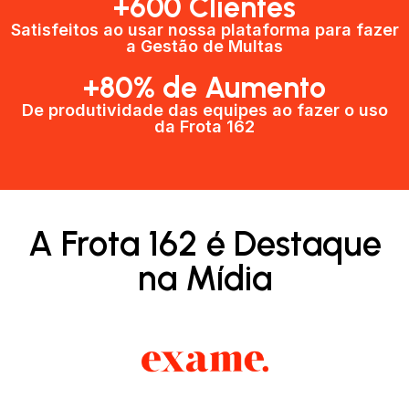
+600 Clientes​
Satisfeitos ao usar nossa plataforma para fazer
a Gestão de Multas​
+80% de Aumento
De produtividade das equipes ao fazer o uso
da Frota 162​
A Frota 162 é Destaque
na Mídia