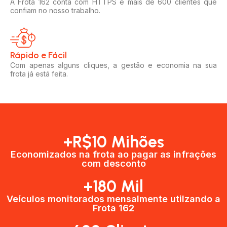
A Frota 162 conta com HTTPS e mais de 600 clientes que
confiam no nosso trabalho.
Rápido e Fácil​
Com apenas alguns cliques, a gestão e economia na sua
frota já está feita.
+R$10 Mihões
Economizados na frota ao pagar as infrações
com desconto
+180 Mil
Veículos monitorados mensalmente utilzando a
Frota 162