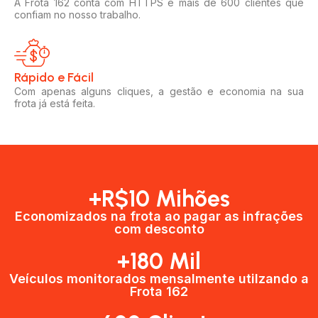
A Frota 162 conta com HTTPS e mais de 600 clientes que
confiam no nosso trabalho.
Rápido e Fácil​
Com apenas alguns cliques, a gestão e economia na sua
frota já está feita.
+R$10 Mihões
Economizados na frota ao pagar as infrações
com desconto
+180 Mil
Veículos monitorados mensalmente utilzando a
Frota 162