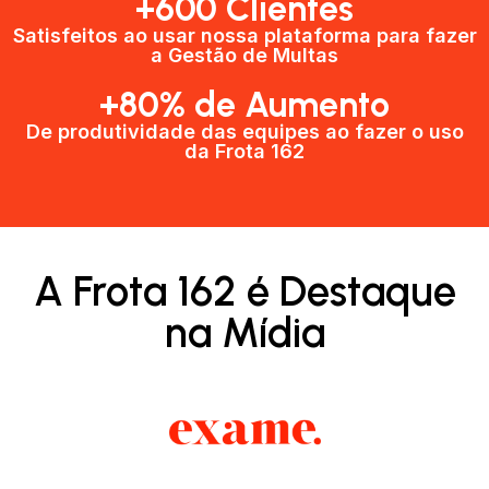
+600 Clientes​
Satisfeitos ao usar nossa plataforma para fazer
a Gestão de Multas​
+80% de Aumento
De produtividade das equipes ao fazer o uso
da Frota 162​
A Frota 162 é Destaque
na Mídia