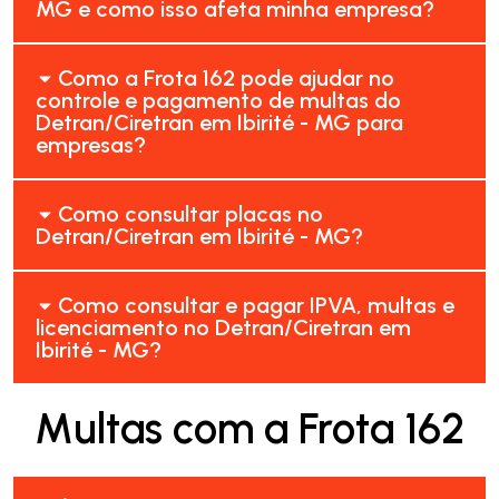
MG e como isso afeta minha empresa?
Como a Frota 162 pode ajudar no
controle e pagamento de multas do
Detran/Ciretran em Ibirité - MG para
empresas?
Como consultar placas no
Detran/Ciretran em Ibirité - MG?
Como consultar e pagar IPVA, multas e
licenciamento no Detran/Ciretran em
Ibirité - MG?
Multas com a Frota 162