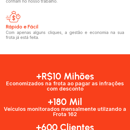
confiam no nosso trabalho.
Rápido e Fácil​
Com apenas alguns cliques, a gestão e economia na sua
frota já está feita.
+R$10 Mihões
Economizados na frota ao pagar as infrações
com desconto
+180 Mil
Veículos monitorados mensalmente utilzando a
Frota 162
+600 Clientes​