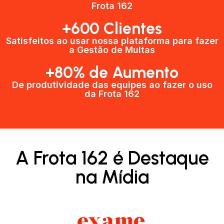
Frota 162
+600 Clientes​
Satisfeitos ao usar nossa plataforma para fazer
a Gestão de Multas​
+80% de Aumento
De produtividade das equipes ao fazer o uso
da Frota 162​
A Frota 162 é Destaque
na Mídia