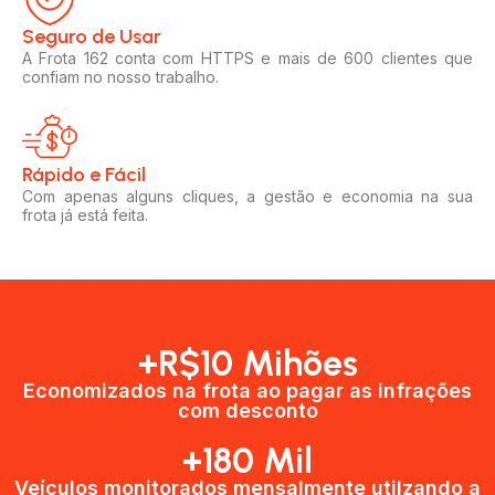
Seguro de Usar​
A Frota 162 conta com HTTPS e mais de 600 clientes que
confiam no nosso trabalho.
Rápido e Fácil​
Com apenas alguns cliques, a gestão e economia na sua
frota já está feita.
+R$10 Mihões
Economizados na frota ao pagar as infrações
com desconto
+180 Mil
Veículos monitorados mensalmente utilzando a