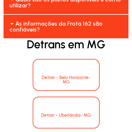
utilizar?
As informações da Frota 162 são
confiáveis?
Detrans em MG
Detran - Belo Horizonte-
MG
Detran - Uberlândia- MG