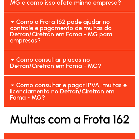
MG e como isso afeta minha empresa?
Como a Frota 162 pode ajudar no
controle e pagamento de multas do
Detran/Ciretran em Fama - MG para
empresas?
Como consultar placas no
Detran/Ciretran em Fama - MG?
Como consultar e pagar IPVA, multas e
licenciamento no Detran/Ciretran em
Fama - MG?
Multas com a Frota 162