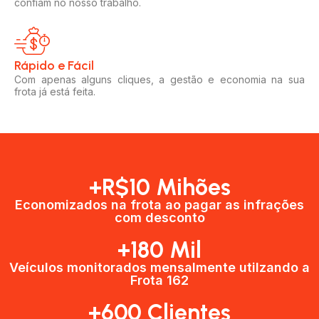
confiam no nosso trabalho.
Rápido e Fácil​
Com apenas alguns cliques, a gestão e economia na sua
frota já está feita.
+R$10 Mihões
Economizados na frota ao pagar as infrações
com desconto
+180 Mil
Veículos monitorados mensalmente utilzando a
Frota 162
+600 Clientes​