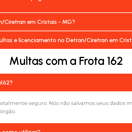
/Ciretran em Cristais - MG?
ltas e licenciamento no Detran/Ciretran em Cris
Multas com a Frota 162
a162?
é totalmente seguro. Nós não salvamos seus dados 
 órgão.
e como utilizar?