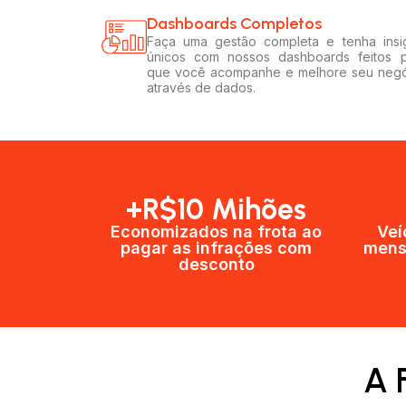
Dashboards Completos​​
Faça uma gestão completa e tenha insi
únicos com nossos dashboards feitos 
que você acompanhe e melhore seu neg
através de dados.
+R$10 Mihões
Economizados na frota ao
Veí
pagar as infrações com
mens
desconto
A 