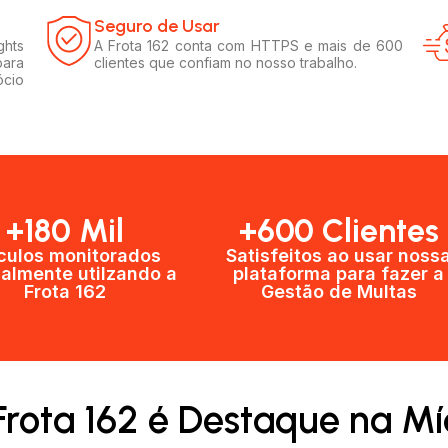
Seguro de Usar​
ghts
A Frota 162 conta com HTTPS e mais de 600
para
clientes que confiam no nosso trabalho.
ócio
+180 Mil
+600 Clientes​
culos monitorados
Satisfeitos ao usar noss
almente utilzando a
plataforma para fazer a
Frota 162
Gestão de Multas​
Frota 162 é Destaque na Mí