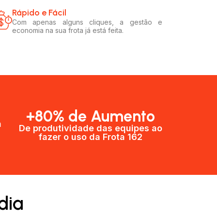
Rápido e Fácil​
Com apenas alguns cliques, a gestão e
economia na sua frota já está feita.
+80% de Aumento
a
De produtividade das equipes ao
fazer o uso da Frota 162​
dia