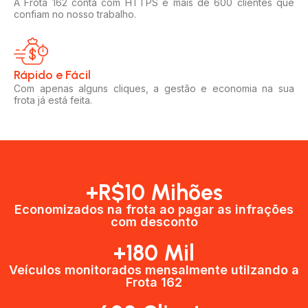
A Frota 162 conta com HTTPS e mais de 600 clientes que
confiam no nosso trabalho.
Rápido e Fácil​
Com apenas alguns cliques, a gestão e economia na sua
frota já está feita.
+R$10 Mihões
Economizados na frota ao pagar as infrações
com desconto
+180 Mil
Veículos monitorados mensalmente utilzando a
Frota 162