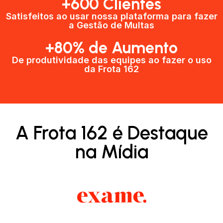
+600 Clientes​
Satisfeitos ao usar nossa plataforma para fazer
a Gestão de Multas​
+80% de Aumento
De produtividade das equipes ao fazer o uso
da Frota 162​
A Frota 162 é Destaque
na Mídia