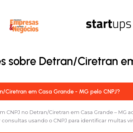
es sobre Detran/Ciretran 
n/Ciretran em Casa Grande - MG pelo CNPJ?
um CNPJ no Detran/Ciretran em Casa Grande – MG ace
 consultas usando o CNPJ para identificar multas v