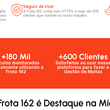
Seguro de Usar​
ghts
A Frota 162 conta com HTTPS e mais de 600
para
clientes que confiam no nosso trabalho.
ócio
+180 Mil
+600 Clientes​
culos monitorados
Satisfeitos ao usar noss
almente utilzando a
plataforma para fazer a
Frota 162
Gestão de Multas​
Frota 162 é Destaque na Mí