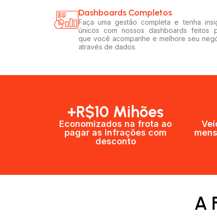
Dashboards Completos​​
Faça uma gestão completa e tenha insi
únicos com nossos dashboards feitos 
que você acompanhe e melhore seu neg
através de dados.
+R$10 Mihões
Economizados na frota ao
Veí
pagar as infrações com
mens
desconto
A 