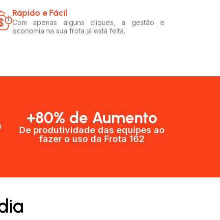
Rápido e Fácil​
Com apenas alguns cliques, a gestão e
economia na sua frota já está feita.
+80% de Aumento
a
De produtividade das equipes ao
fazer o uso da Frota 162​
dia