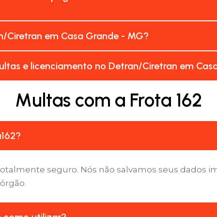
n/Ciretran em Casa Grande - MG?
ultas e licenciamento no Detran/Ciretran em Ca
Multas com a Frota 162
a162?
é totalmente seguro. Nós não salvamos seus dados 
 órgão.
e como utilizar?