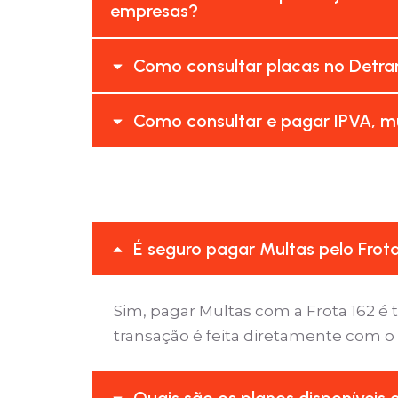
empresas?
Como consultar placas no Detra
Como consultar e pagar IPVA, m
É seguro pagar Multas pelo Frot
Sim, pagar Multas com a Frota 162 
transação é feita diretamente com o
Quais são os planos disponíveis 