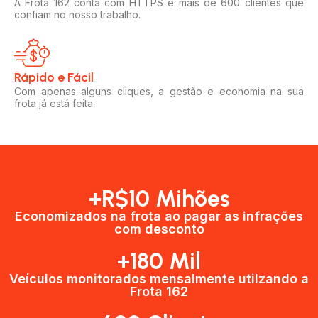
A Frota 162 conta com HTTPS e mais de 600 clientes que
confiam no nosso trabalho.
Rápido e Fácil​
Com apenas alguns cliques, a gestão e economia na sua
frota já está feita.
+R$10 Mihões
Economizados na frota ao pagar as infrações
com desconto
+180 Mil
Veículos monitorados mensalmente utilzando a
Frota 162