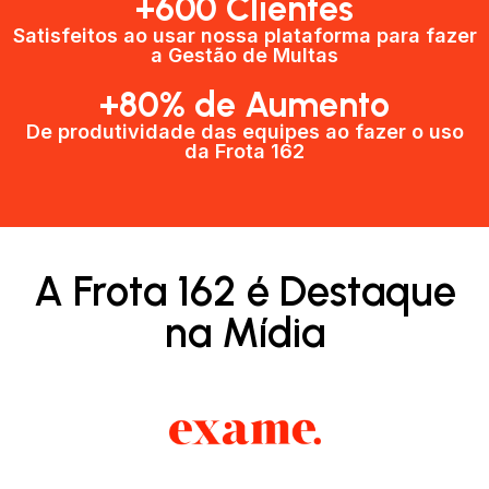
+600 Clientes​
Satisfeitos ao usar nossa plataforma para fazer
a Gestão de Multas​
+80% de Aumento
De produtividade das equipes ao fazer o uso
da Frota 162​
A Frota 162 é Destaque
na Mídia