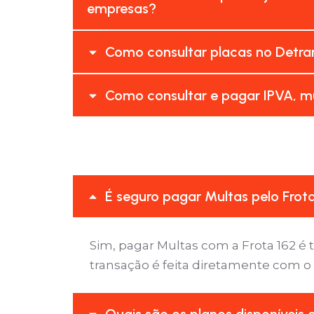
empresas?
Como consultar placas no Detra
Como consultar e pagar IPVA, m
É seguro pagar Multas pelo Frot
Sim, pagar Multas com a Frota 162 
transação é feita diretamente com o
Quais são os planos disponíveis 