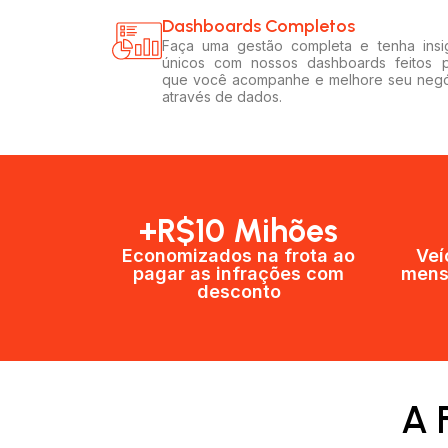
Dashboards Completos​​
Faça uma gestão completa e tenha insi
únicos com nossos dashboards feitos 
que você acompanhe e melhore seu neg
através de dados.
+R$10 Mihões
Economizados na frota ao
Veí
pagar as infrações com
mens
desconto
A 