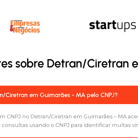
tes sobre Detran/Ciretran
n/Ciretran em Guimarães - MA pelo CNPJ?
um CNPJ no Detran/Ciretran em Guimarães – MA acess
 consultas usando o CNPJ para identificar multas v