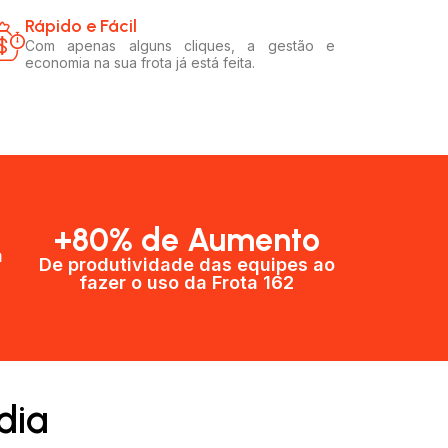
Rápido e Fácil​
Com apenas alguns cliques, a gestão e
economia na sua frota já está feita.
+80% de Aumento
a
De produtividade das equipes ao
fazer o uso da Frota 162​
dia