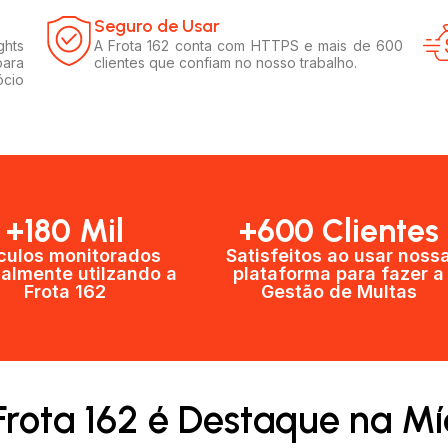
Seguro de Usar​
ghts
A Frota 162 conta com HTTPS e mais de 600
para
clientes que confiam no nosso trabalho.
ócio
+180 Mil
+600 Clientes​
culos monitorados
Satisfeitos ao usar noss
almente utilzando a
plataforma para fazer a
Frota 162
Gestão de Multas​
Frota 162 é Destaque na Mí