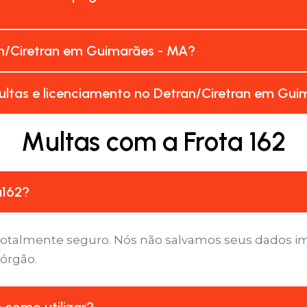
n/Ciretran em Guimarães - MA?
ultas e licenciamento no Detran/Ciretran em Gui
Multas com a Frota 162
a162?
é totalmente seguro. Nós não salvamos seus dados 
 órgão.
e como utilizar?