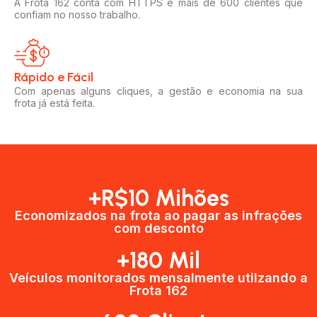
A Frota 162 conta com HTTPS e mais de 600 clientes que
confiam no nosso trabalho.
Rápido e Fácil​
Com apenas alguns cliques, a gestão e economia na sua
frota já está feita.
+R$10 Mihões
Economizados na frota ao pagar as infrações
com desconto
+180 Mil
Veículos monitorados mensalmente utilzando a
Frota 162