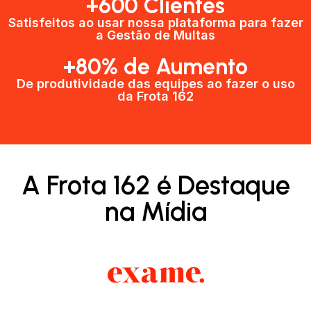
+600 Clientes​
Satisfeitos ao usar nossa plataforma para fazer
a Gestão de Multas​
+80% de Aumento
De produtividade das equipes ao fazer o uso
da Frota 162​
A Frota 162 é Destaque
na Mídia