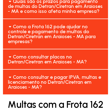
Quais são os prazos para pagamento
de multas do Detran/Ciretran em Araioses
- MA e como isso afeta minha empresa?
Como a Frota 162 pode ajudar no
controle e pagamento de multas do
Detran/Ciretran em Araioses - MA para
empresas?
Como consultar placas no
Detran/Ciretran em Araioses - MA?
Como consultar e pagar IPVA, multas e
licenciamento no Detran/Ciretran em
Araioses - MA?
Multas com a Frota 162