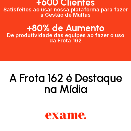
+600 Clientes​
Satisfeitos ao usar nossa plataforma para fazer
a Gestão de Multas​
+80% de Aumento
De produtividade das equipes ao fazer o uso
da Frota 162​
A Frota 162 é Destaque
na Mídia