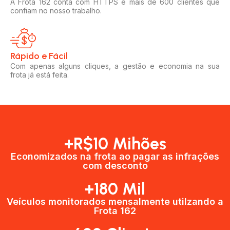
A Frota 162 conta com HTTPS e mais de 600 clientes que
confiam no nosso trabalho.
Rápido e Fácil​
Com apenas alguns cliques, a gestão e economia na sua
frota já está feita.
+R$10 Mihões
Economizados na frota ao pagar as infrações
com desconto
+180 Mil
Veículos monitorados mensalmente utilzando a
Frota 162