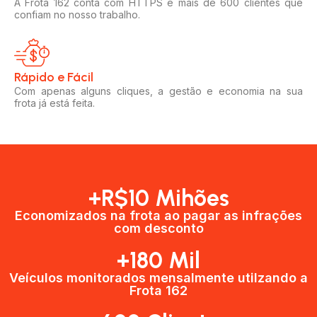
A Frota 162 conta com HTTPS e mais de 600 clientes que
confiam no nosso trabalho.
Rápido e Fácil​
Com apenas alguns cliques, a gestão e economia na sua
frota já está feita.
+R$10 Mihões
Economizados na frota ao pagar as infrações
com desconto
+180 Mil
Veículos monitorados mensalmente utilzando a
Frota 162