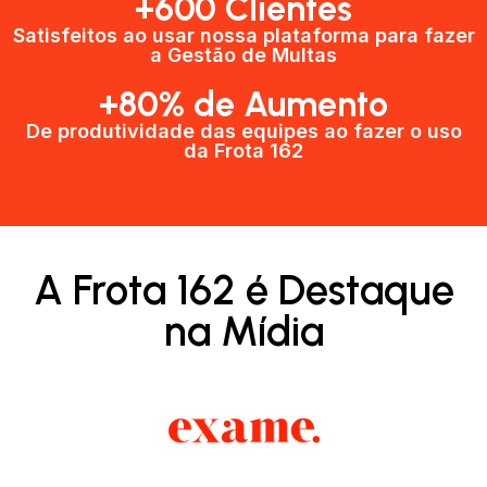
+600 Clientes​
Satisfeitos ao usar nossa plataforma para fazer
a Gestão de Multas​
+80% de Aumento
De produtividade das equipes ao fazer o uso
da Frota 162​
A Frota 162 é Destaque
na Mídia