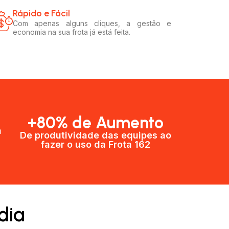
Rápido e Fácil​
Com apenas alguns cliques, a gestão e
economia na sua frota já está feita.
+80% de Aumento
a
De produtividade das equipes ao
fazer o uso da Frota 162​
dia