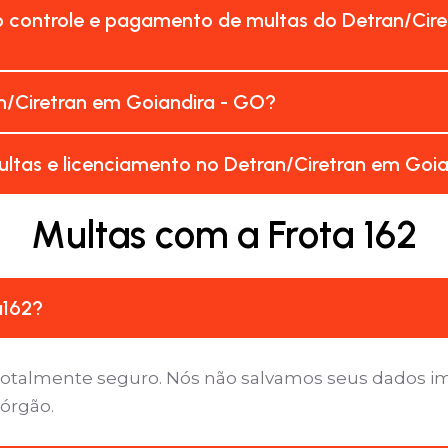
o controle e pagamento de multas do Detran/Cire
n/Ciretran em Goiandira - GO?
ltas e licenciamento no Detran/Ciretran em Goi
Multas com a Frota 162
a162?
é totalmente seguro. Nós não salvamos seus dados 
 órgão.