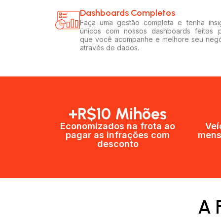
Dashboards Completos​​
Faça uma gestão completa e tenha insi
únicos com nossos dashboards feitos 
que você acompanhe e melhore seu neg
através de dados.
+R$10 Mihões
Economizados na frota ao
Veí
pagar as infrações com
mens
desconto
A 