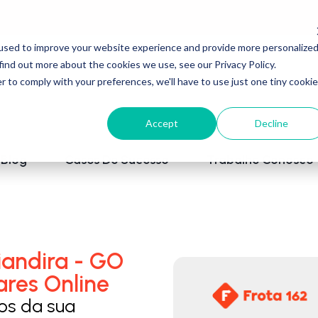
used to improve your website experience and provide more personalize
find out more about the cookies we use, see our Privacy Policy.
r to comply with your preferences, we'll have to use just one tiny cookie
Accept
Decline
Blog
Cases De Sucesso
Trabalhe Conosco
iandira - GO
ares Online
los da sua