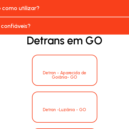
e como utilizar?
 confiáveis?
Detrans em GO
Detran - Aparecida de
Goiânia- GO
Detran -Luziânia - GO