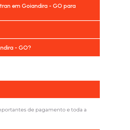
tran em Goiandira - GO para
andira - GO?
importantes de pagamento e toda a