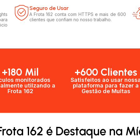
Seguro de Usar​
ghts
A Frota 162 conta com HTTPS e mais de 600
para
clientes que confiam no nosso trabalho.
ócio
+180 Mil
+600 Clientes​
culos monitorados
Satisfeitos ao usar noss
almente utilzando a
plataforma para fazer a
Frota 162
Gestão de Multas​
Frota 162 é Destaque na Mí