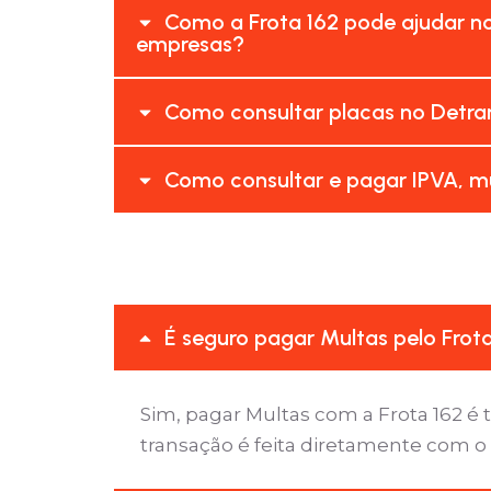
Como a Frota 162 pode ajudar n
empresas?
Como consultar placas no Detra
Como consultar e pagar IPVA, mu
É seguro pagar Multas pelo Frot
Sim, pagar Multas com a Frota 162 
transação é feita diretamente com o