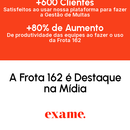
+600 Clientes​
Satisfeitos ao usar nossa plataforma para fazer
a Gestão de Multas​
+80% de Aumento
De produtividade das equipes ao fazer o uso
da Frota 162​
A Frota 162 é Destaque
na Mídia