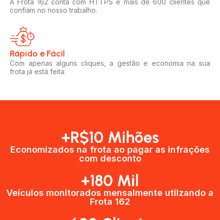
A Frota 162 conta com HTTPS e mais de 600 clientes que
confiam no nosso trabalho.
Rápido e Fácil​
Com apenas alguns cliques, a gestão e economia na sua
frota já está feita.
+R$10 Mihões
Economizados na frota ao pagar as infrações
com desconto
+180 Mil
Veículos monitorados mensalmente utilzando a
Frota 162