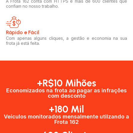
A Frota 162 conta com HTTPS e mais de 600 clientes que
confiam no nosso trabalho.
Rápido e Fácil​
Com apenas alguns cliques, a gestão e economia na sua
frota já está feita.
+R$10 Mihões
Economizados na frota ao pagar as infrações
com desconto
+180 Mil
Veículos monitorados mensalmente utilzando a
Frota 162