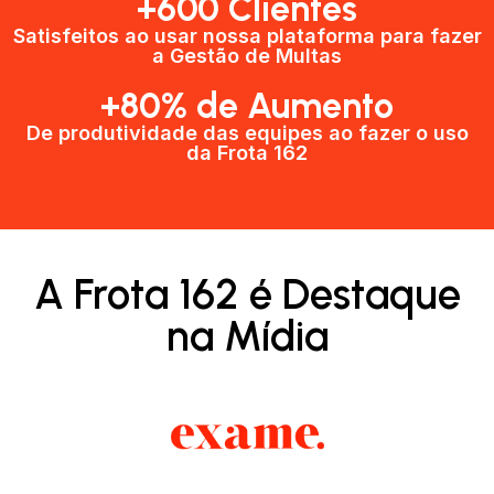
+600 Clientes​
Satisfeitos ao usar nossa plataforma para fazer
a Gestão de Multas​
+80% de Aumento
De produtividade das equipes ao fazer o uso
da Frota 162​
A Frota 162 é Destaque
na Mídia