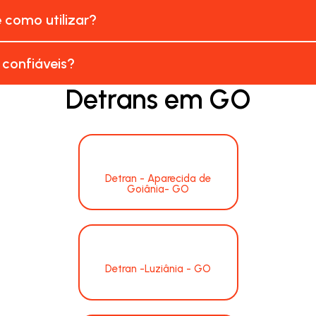
e como utilizar?
 confiáveis?
Detrans em GO
Detran - Aparecida de
Goiânia- GO
Detran -Luziânia - GO