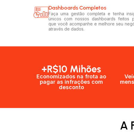
Dashboards Completos​​
Faça uma gestão completa e tenha insi
únicos com nossos dashboards feitos 
que você acompanhe e melhore seu neg
através de dados.
+R$10 Mihões
Economizados na frota ao
Veí
pagar as infrações com
mens
desconto
A 