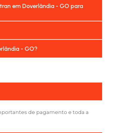
tran em Doverlândia - GO para
erlândia - GO?
importantes de pagamento e toda a