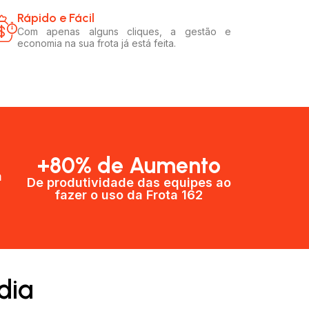
Rápido e Fácil​
Com apenas alguns cliques, a gestão e
economia na sua frota já está feita.
+80% de Aumento
a
De produtividade das equipes ao
fazer o uso da Frota 162​
dia