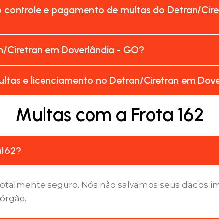
o controle e pagamento de multas do Detran/Cire
n/Ciretran em Doverlândia - GO?
ltas e licenciamento no Detran/Ciretran em Dov
Multas com a Frota 162
a162?
é totalmente seguro. Nós não salvamos seus dados 
 órgão.