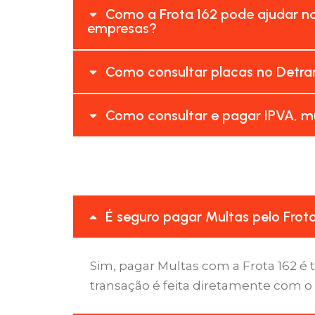
Como a Frota 162 pode ajudar n
empresas?
Como consultar placas no Detra
Como consultar e pagar IPVA, mu
É seguro pagar Multas pelo Frot
Sim, pagar Multas com a Frota 162 
transação é feita diretamente com o