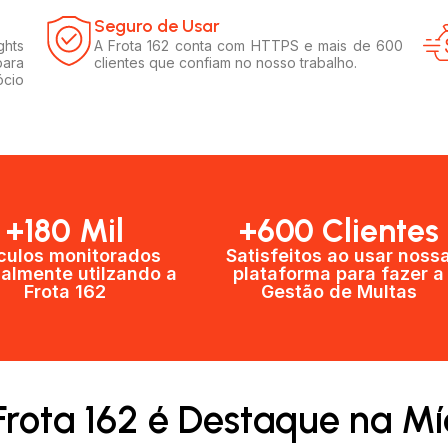
Seguro de Usar​
ghts
A Frota 162 conta com HTTPS e mais de 600
para
clientes que confiam no nosso trabalho.
ócio
+180 Mil
+600 Clientes​
culos monitorados
Satisfeitos ao usar noss
almente utilzando a
plataforma para fazer a
Frota 162
Gestão de Multas​
Frota 162 é Destaque na Mí