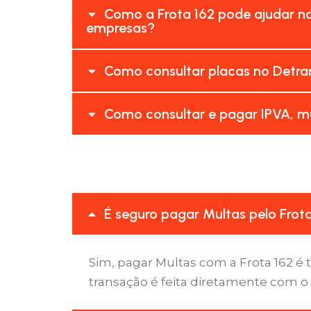
Como a Frota 162 pode ajudar n
empresas?
Como consultar placas no Detra
Como consultar e pagar IPVA, mu
É seguro pagar Multas pelo Frot
Sim, pagar Multas com a Frota 162 
transação é feita diretamente com o