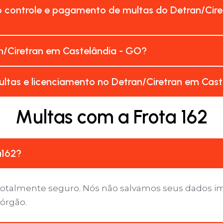
o controle e pagamento de multas do Detran/Cire
n/Ciretran em Castelândia - GO?
ltas e licenciamento no Detran/Ciretran em Cas
Multas com a Frota 162
a162?
é totalmente seguro. Nós não salvamos seus dados 
 órgão.