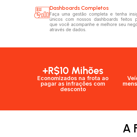
Dashboards Completos​​
Faça uma gestão completa e tenha insi
únicos com nossos dashboards feitos 
que você acompanhe e melhore seu neg
através de dados.
+R$10 Mihões
Economizados na frota ao
Veí
pagar as infrações com
mens
desconto
A 