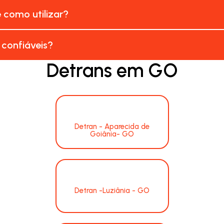
e como utilizar?
 confiáveis?
Detrans em GO
Detran - Aparecida de
Goiânia- GO
Detran -Luziânia - GO