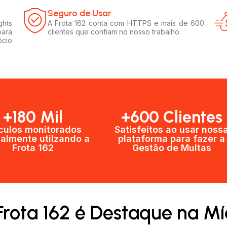
Seguro de Usar​
ghts
A Frota 162 conta com HTTPS e mais de 600
para
clientes que confiam no nosso trabalho.
ócio
+180 Mil
+600 Clientes​
culos monitorados
Satisfeitos ao usar noss
almente utilzando a
plataforma para fazer a
Frota 162
Gestão de Multas​
Frota 162 é Destaque na Mí