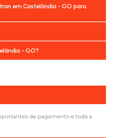
tran em Castelândia - GO para
telândia - GO?
importantes de pagamento e toda a