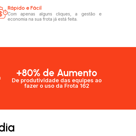
Rápido e Fácil​
Com apenas alguns cliques, a gestão e
economia na sua frota já está feita.
+80% de Aumento
a
De produtividade das equipes ao
fazer o uso da Frota 162​
dia