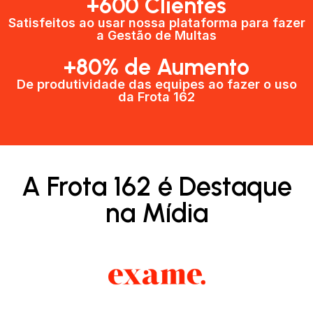
+600 Clientes​
Satisfeitos ao usar nossa plataforma para fazer
a Gestão de Multas​
+80% de Aumento
De produtividade das equipes ao fazer o uso
da Frota 162​
A Frota 162 é Destaque
na Mídia