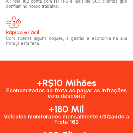
A Frota 162 conta com HTTPS e mais de 600 clientes que
confiam no nosso trabalho.
Rápido e Fácil​
Com apenas alguns cliques, a gestão e economia na sua
frota já está feita.
+R$10 Mihões
Economizados na frota ao pagar as infrações
com desconto
+180 Mil
Veículos monitorados mensalmente utilzando a
Frota 162