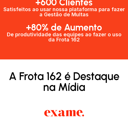
+600 Clientes​
Satisfeitos ao usar nossa plataforma para fazer
a Gestão de Multas​
+80% de Aumento
De produtividade das equipes ao fazer o uso
da Frota 162​
A Frota 162 é Destaque
na Mídia