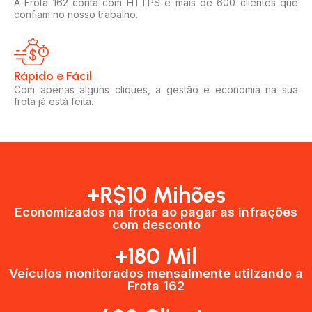
A Frota 162 conta com HTTPS e mais de 600 clientes que
confiam no nosso trabalho.
Rápido e Fácil​
Com apenas alguns cliques, a gestão e economia na sua
frota já está feita.
+R$10 Mihões
Economizados na frota ao pagar as infrações
com desconto
+180 Mil
Veículos monitorados mensalmente utilzando a
Frota 162