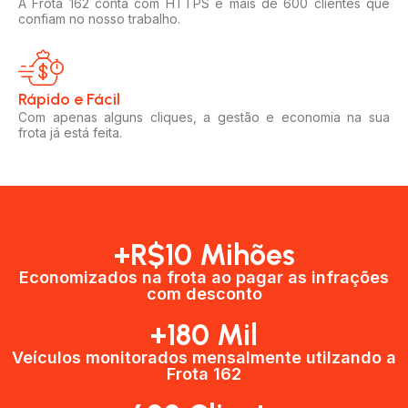
A Frota 162 conta com HTTPS e mais de 600 clientes que
confiam no nosso trabalho.
Rápido e Fácil​
Com apenas alguns cliques, a gestão e economia na sua
frota já está feita.
+R$10 Mihões
Economizados na frota ao pagar as infrações
com desconto
+180 Mil
Veículos monitorados mensalmente utilzando a
Frota 162