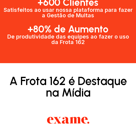
+600 Clientes​
Satisfeitos ao usar nossa plataforma para fazer
a Gestão de Multas​
+80% de Aumento
De produtividade das equipes ao fazer o uso
da Frota 162​
A Frota 162 é Destaque
na Mídia