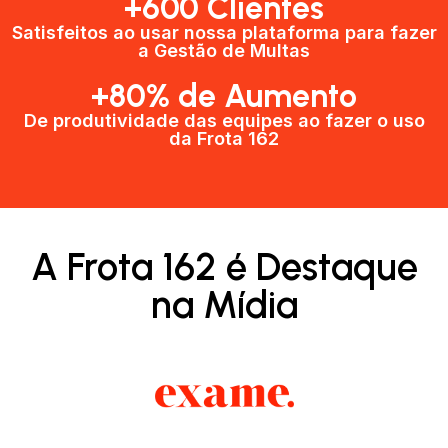
+600 Clientes​
Satisfeitos ao usar nossa plataforma para fazer
a Gestão de Multas​
+80% de Aumento
De produtividade das equipes ao fazer o uso
da Frota 162​
A Frota 162 é Destaque
na Mídia