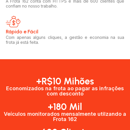
A Frota 162 conta com HTTPS e mais de 600 clientes que
confiam no nosso trabalho.
Rápido e Fácil​
Com apenas alguns cliques, a gestão e economia na sua
frota já está feita.
+R$10 Mihões
Economizados na frota ao pagar as infrações
com desconto
+180 Mil
Veículos monitorados mensalmente utilzando a
Frota 162