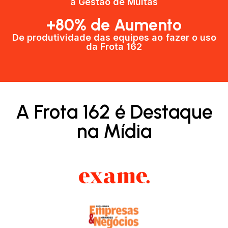
a Gestão de Multas​
+80% de Aumento
De produtividade das equipes ao fazer o uso
da Frota 162​
A Frota 162 é Destaque
na Mídia