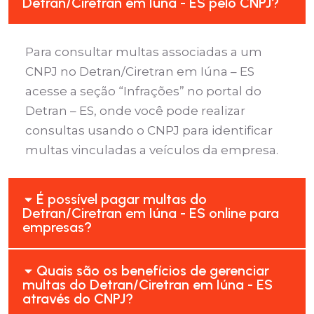
Detran/Ciretran em Iúna - ES pelo CNPJ?
Para consultar multas associadas a um
CNPJ no Detran/Ciretran em Iúna – ES
acesse a seção “Infrações” no portal do
Detran – ES, onde você pode realizar
consultas usando o CNPJ para identificar
multas vinculadas a veículos da empresa.
É possível pagar multas do
Detran/Ciretran em Iúna - ES online para
empresas?
Quais são os benefícios de gerenciar
multas do Detran/Ciretran em Iúna - ES
através do CNPJ?