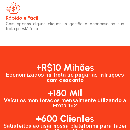
Rápido e Fácil​
Com apenas alguns cliques, a gestão e economia na sua
frota já está feita.
+R$10 Mihões
Economizados na frota ao pagar as infrações
com desconto
+180 Mil
Veículos monitorados mensalmente utilzando a
Frota 162
+600 Clientes​
Satisfeitos ao usar nossa plataforma para fazer