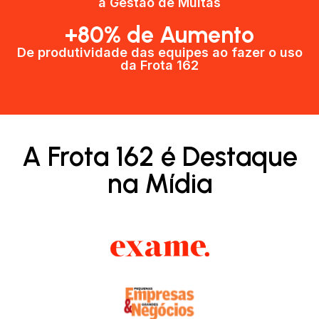
a Gestão de Multas​
+80% de Aumento
De produtividade das equipes ao fazer o uso
da Frota 162​
A Frota 162 é Destaque
na Mídia