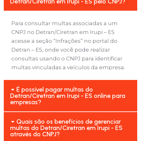
Detran/Ciretran em Irupi - ES pelo CNPJ?
Para consultar multas associadas a um
CNPJ no Detran/Ciretran em Irupi – ES
acesse a seção “Infrações” no portal do
Detran – ES, onde você pode realizar
consultas usando o CNPJ para identificar
multas vinculadas a veículos da empresa.
É possível pagar multas do
Detran/Ciretran em Irupi - ES online para
empresas?
Quais são os benefícios de gerenciar
multas do Detran/Ciretran em Irupi - ES
através do CNPJ?