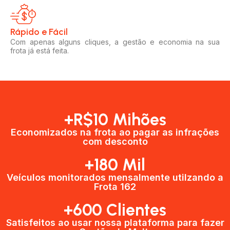
Rápido e Fácil​
Com apenas alguns cliques, a gestão e economia na sua
frota já está feita.
+R$10 Mihões
Economizados na frota ao pagar as infrações
com desconto
+180 Mil
Veículos monitorados mensalmente utilzando a
Frota 162
+600 Clientes​
Satisfeitos ao usar nossa plataforma para fazer