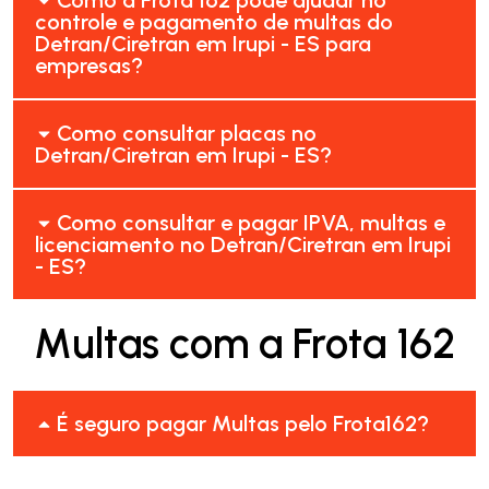
controle e pagamento de multas do
Detran/Ciretran em Irupi - ES para
empresas?
Como consultar placas no
Detran/Ciretran em Irupi - ES?
Como consultar e pagar IPVA, multas e
licenciamento no Detran/Ciretran em Irupi
- ES?
Multas com a Frota 162
É seguro pagar Multas pelo Frota162?