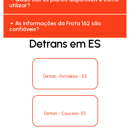
utilizar?
As informações da Frota 162 são
confiáveis?
Detrans em ES
Detran -Fortaleza - ES
Detran - Caucaia- ES