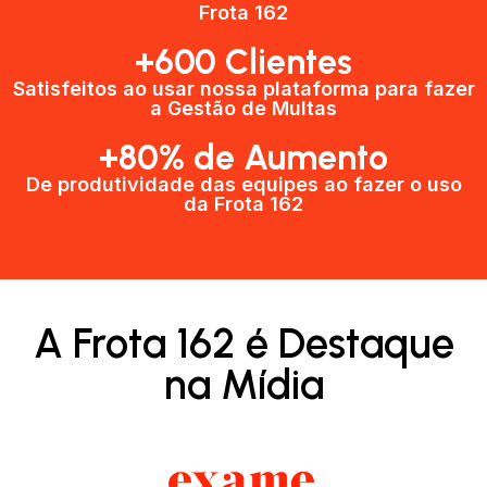
Frota 162
+600 Clientes​
Satisfeitos ao usar nossa plataforma para fazer
a Gestão de Multas​
+80% de Aumento
De produtividade das equipes ao fazer o uso
da Frota 162​
A Frota 162 é Destaque
na Mídia