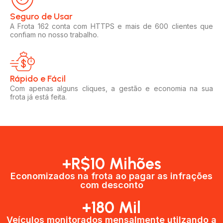
Seguro de Usar​
A Frota 162 conta com HTTPS e mais de 600 clientes que
confiam no nosso trabalho.
Rápido e Fácil​
Com apenas alguns cliques, a gestão e economia na sua
frota já está feita.
+R$10 Mihões
Economizados na frota ao pagar as infrações
com desconto
+180 Mil
Veículos monitorados mensalmente utilzando a