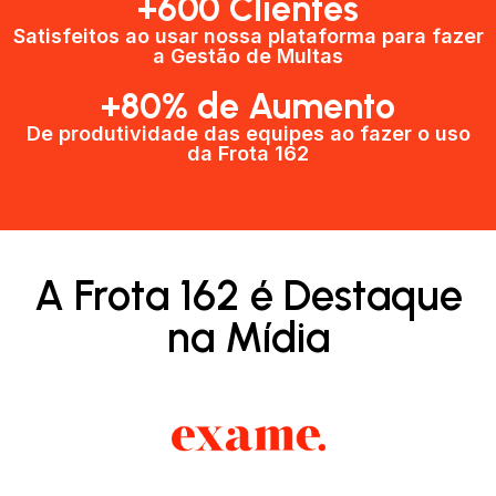
+600 Clientes​
Satisfeitos ao usar nossa plataforma para fazer
a Gestão de Multas​
+80% de Aumento
De produtividade das equipes ao fazer o uso
da Frota 162​
A Frota 162 é Destaque
na Mídia