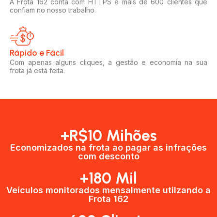
A Frota 162 conta com HTTPS e mais de 600 clientes que
confiam no nosso trabalho.
Rápido e Fácil​
Com apenas alguns cliques, a gestão e economia na sua
frota já está feita.
+R$10 Mihões
Economizados na frota ao pagar as infrações
com desconto
+180 Mil
Veículos monitorados mensalmente utilzando a
Frota 162