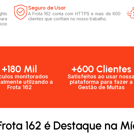
Seguro de Usar​
ghts
A Frota 162 conta com HTTPS e mais de 600
para
clientes que confiam no nosso trabalho.
ócio
+180 Mil
+600 Clientes​
culos monitorados
Satisfeitos ao usar noss
almente utilzando a
plataforma para fazer a
Frota 162
Gestão de Multas​
Frota 162 é Destaque na Mí