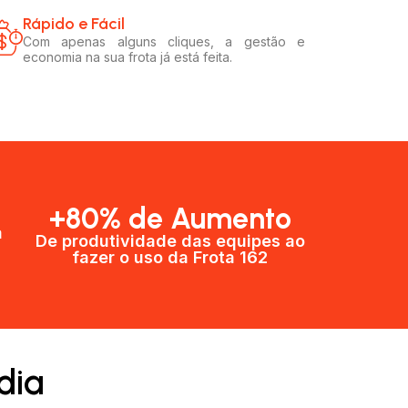
Rápido e Fácil​
Com apenas alguns cliques, a gestão e
economia na sua frota já está feita.
+80% de Aumento
a
De produtividade das equipes ao
fazer o uso da Frota 162​
dia