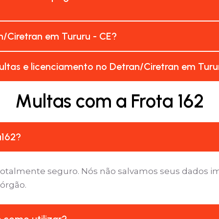
/Ciretran em Tururu - CE?
ltas e licenciamento no Detran/Ciretran em Turu
Multas com a Frota 162
a162?
é totalmente seguro. Nós não salvamos seus dados 
 órgão.
e como utilizar?