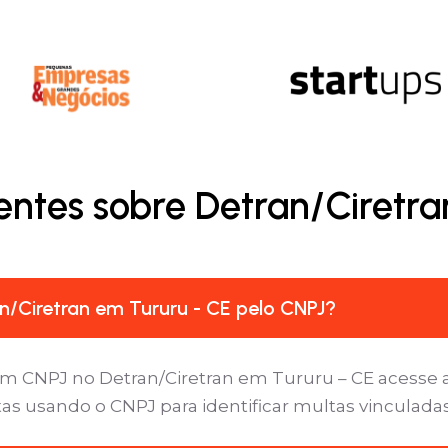
entes sobre Detran/Ciretra
/Ciretran em Tururu - CE pelo CNPJ?
um CNPJ no Detran/Ciretran em Tururu – CE acesse a
tas usando o CNPJ para identificar multas vinculada