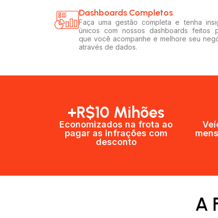
Dashboards Completos​​
Faça uma gestão completa e tenha insi
únicos com nossos dashboards feitos 
que você acompanhe e melhore seu neg
através de dados.
+R$10 Mihões
Economizados na frota ao
Veí
pagar as infrações com
mens
desconto
A 