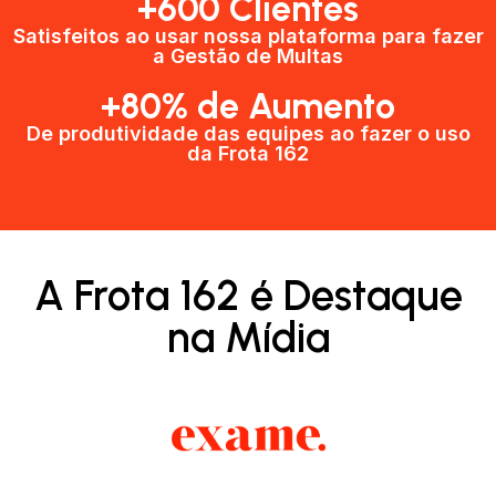
+600 Clientes​
Satisfeitos ao usar nossa plataforma para fazer
a Gestão de Multas​
+80% de Aumento
De produtividade das equipes ao fazer o uso
da Frota 162​
A Frota 162 é Destaque
na Mídia