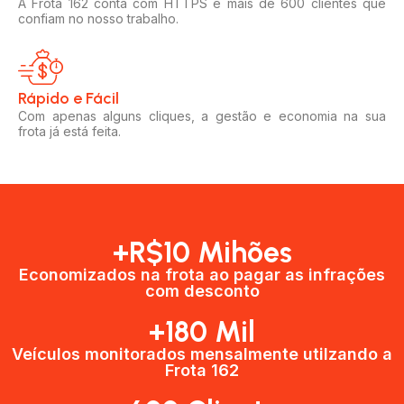
A Frota 162 conta com HTTPS e mais de 600 clientes que
confiam no nosso trabalho.
Rápido e Fácil​
Com apenas alguns cliques, a gestão e economia na sua
frota já está feita.
+R$10 Mihões
Economizados na frota ao pagar as infrações
com desconto
+180 Mil
Veículos monitorados mensalmente utilzando a
Frota 162