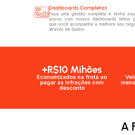
Dashboards Completos​​
Faça uma gestão completa e tenha insi
únicos com nossos dashboards feitos 
que você acompanhe e melhore seu neg
através de dados.
+R$10 Mihões
Economizados na frota ao
Veí
pagar as infrações com
mens
desconto
A 