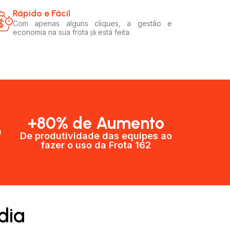
Rápido e Fácil​
Com apenas alguns cliques, a gestão e
economia na sua frota já está feita.
+80% de Aumento
a
De produtividade das equipes ao
fazer o uso da Frota 162​
dia