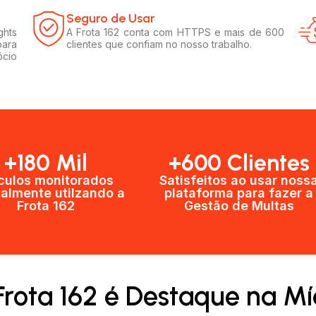
Seguro de Usar​
ghts
A Frota 162 conta com HTTPS e mais de 600
para
clientes que confiam no nosso trabalho.
ócio
+180 Mil
+600 Clientes​
culos monitorados
Satisfeitos ao usar noss
almente utilzando a
plataforma para fazer a
Frota 162
Gestão de Multas​
Frota 162 é Destaque na Mí