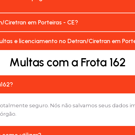
/Ciretran em Porteiras - CE?
ltas e licenciamento no Detran/Ciretran em Porte
Multas com a Frota 162
a162?
é totalmente seguro. Nós não salvamos seus dados 
 órgão.
e como utilizar?