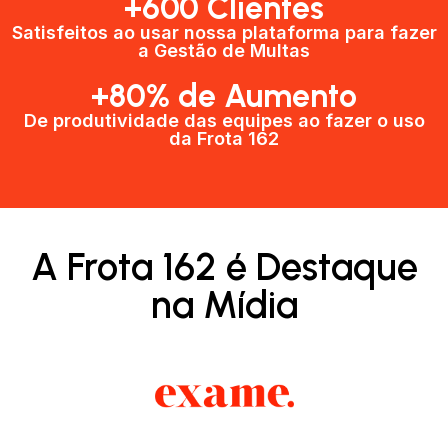
+600 Clientes​
Satisfeitos ao usar nossa plataforma para fazer
a Gestão de Multas​
+80% de Aumento
De produtividade das equipes ao fazer o uso
da Frota 162​
A Frota 162 é Destaque
na Mídia