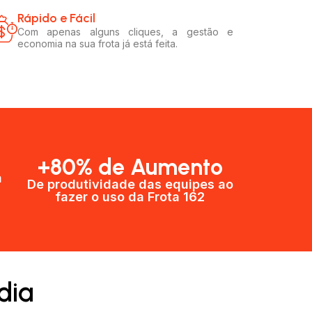
Rápido e Fácil​
Com apenas alguns cliques, a gestão e
economia na sua frota já está feita.
+80% de Aumento
a
De produtividade das equipes ao
fazer o uso da Frota 162​
dia