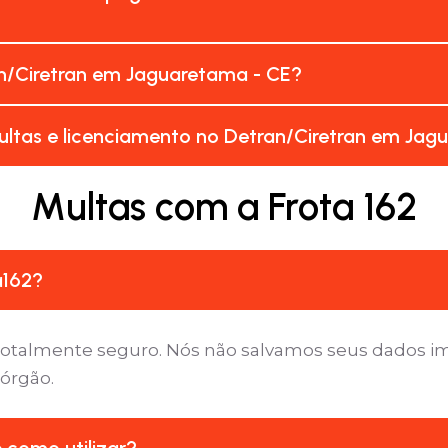
n/Ciretran em Jaguaretama - CE?
ultas e licenciamento no Detran/Ciretran em Jag
Multas com a Frota 162
a162?
é totalmente seguro. Nós não salvamos seus dados 
 órgão.
e como utilizar?