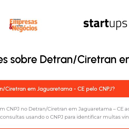
es sobre Detran/Ciretran 
n/Ciretran em Jaguaretama - CE pelo CNPJ?
um CNPJ no Detran/Ciretran em Jaguaretama – CE ace
 consultas usando o CNPJ para identificar multas vi