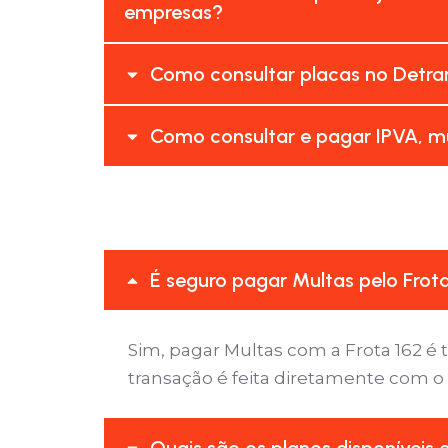
empresas?
Como consultar placas no Detra
Como consultar e pagar IPVA, m
É seguro pagar Multas pelo Frot
Sim, pagar Multas com a Frota 162 
transação é feita diretamente com o
Quais são os planos disponíveis 