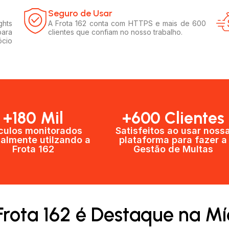
Seguro de Usar​
ghts
A Frota 162 conta com HTTPS e mais de 600
para
clientes que confiam no nosso trabalho.
ócio
+180 Mil
+600 Clientes​
culos monitorados
Satisfeitos ao usar noss
almente utilzando a
plataforma para fazer a
Frota 162
Gestão de Multas​
Frota 162 é Destaque na Mí