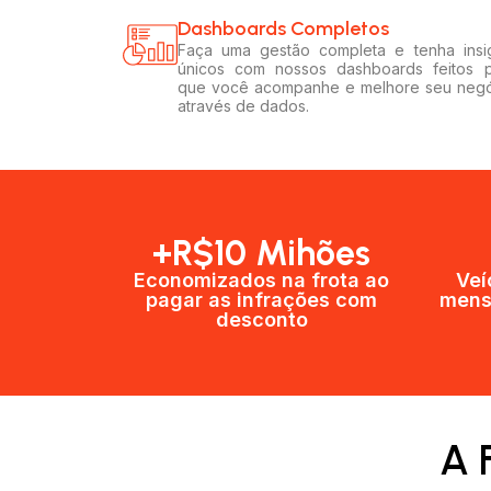
Dashboards Completos​​
Faça uma gestão completa e tenha insi
únicos com nossos dashboards feitos 
que você acompanhe e melhore seu neg
através de dados.
+R$10 Mihões
Economizados na frota ao
Veí
pagar as infrações com
mens
desconto
A 