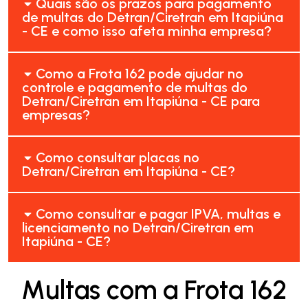
Quais são os prazos para pagamento
de multas do Detran/Ciretran em Itapiúna
- CE e como isso afeta minha empresa?
Como a Frota 162 pode ajudar no
controle e pagamento de multas do
Detran/Ciretran em Itapiúna - CE para
empresas?
Como consultar placas no
Detran/Ciretran em Itapiúna - CE?
Como consultar e pagar IPVA, multas e
licenciamento no Detran/Ciretran em
Itapiúna - CE?
Multas com a Frota 162