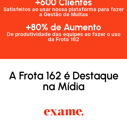
+600 Clientes​
Satisfeitos ao usar nossa plataforma para fazer
a Gestão de Multas​
+80% de Aumento
De produtividade das equipes ao fazer o uso
da Frota 162​
A Frota 162 é Destaque
na Mídia