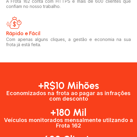
A Frota 162 conta com HTTPS e mais de 600 clientes que
confiam no nosso trabalho.
Rápido e Fácil​
Com apenas alguns cliques, a gestão e economia na sua
frota já está feita.
+R$10 Mihões
Economizados na frota ao pagar as infrações
com desconto
+180 Mil
Veículos monitorados mensalmente utilzando a
Frota 162