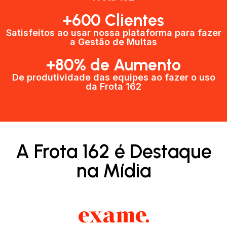
+600 Clientes​
Satisfeitos ao usar nossa plataforma para fazer
a Gestão de Multas​
+80% de Aumento
De produtividade das equipes ao fazer o uso
da Frota 162​
A Frota 162 é Destaque
na Mídia