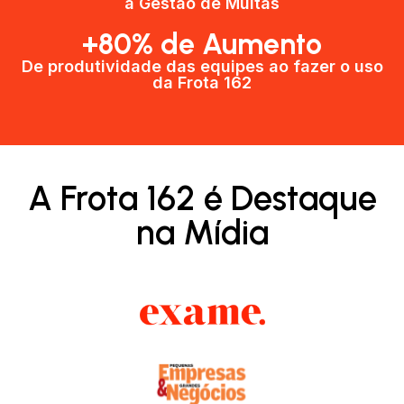
a Gestão de Multas​
+80% de Aumento
De produtividade das equipes ao fazer o uso
da Frota 162​
A Frota 162 é Destaque
na Mídia