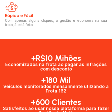
Rápido e Fácil​
Com apenas alguns cliques, a gestão e economia na sua
frota já está feita.
+R$10 Mihões
Economizados na frota ao pagar as infrações
com desconto
+180 Mil
Veículos monitorados mensalmente utilzando a
Frota 162
+600 Clientes​
Satisfeitos ao usar nossa plataforma para fazer