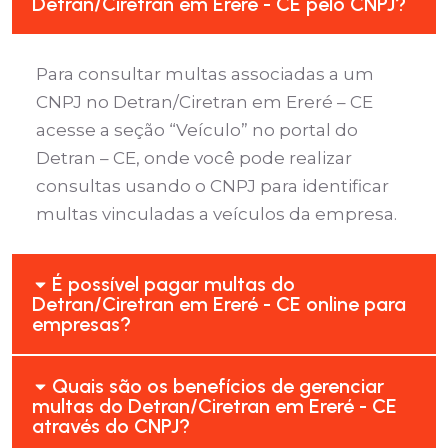
Detran/Ciretran em Ereré - CE pelo CNPJ?
Para consultar multas associadas a um
CNPJ no Detran/Ciretran em Ereré – CE
acesse a seção “Veículo” no portal do
Detran – CE, onde você pode realizar
consultas usando o CNPJ para identificar
multas vinculadas a veículos da empresa.
É possível pagar multas do
Detran/Ciretran em Ereré - CE online para
empresas?
Quais são os benefícios de gerenciar
multas do Detran/Ciretran em Ereré - CE
através do CNPJ?