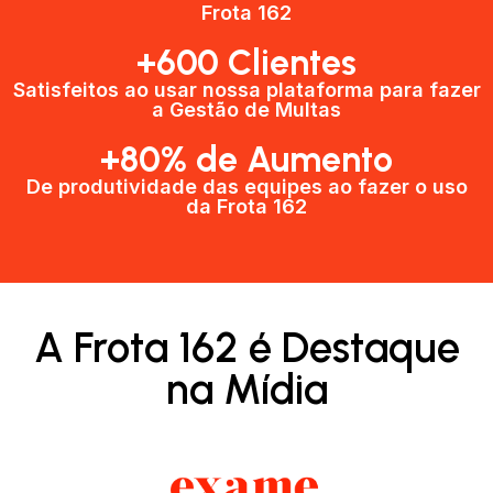
Frota 162
+600 Clientes​
Satisfeitos ao usar nossa plataforma para fazer
a Gestão de Multas​
+80% de Aumento
De produtividade das equipes ao fazer o uso
da Frota 162​
A Frota 162 é Destaque
na Mídia