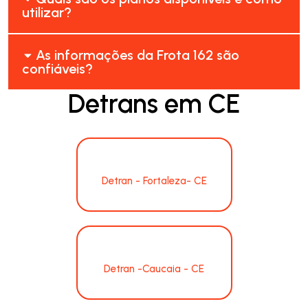
utilizar?
As informações da Frota 162 são
confiáveis?
Detrans em CE
Detran - Fortaleza- CE
Detran -Caucaia - CE