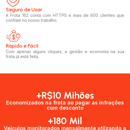
Seguro de Usar​
A Frota 162 conta com HTTPS e mais de 600 clientes que
confiam no nosso trabalho.
Rápido e Fácil​
Com apenas alguns cliques, a gestão e economia na sua
frota já está feita.
+R$10 Mihões
Economizados na frota ao pagar as infrações
com desconto
+180 Mil
Veículos monitorados mensalmente utilzando a