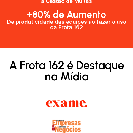
a Gestão de Multas​
+80% de Aumento
De produtividade das equipes ao fazer o uso
da Frota 162​
A Frota 162 é Destaque
na Mídia