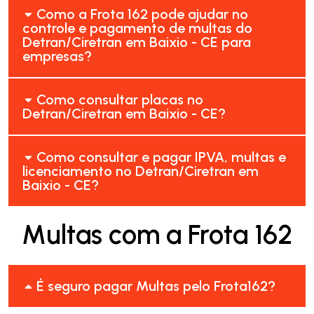
Como a Frota 162 pode ajudar no
controle e pagamento de multas do
Detran/Ciretran em Baixio - CE para
empresas?
Como consultar placas no
Detran/Ciretran em Baixio - CE?
Como consultar e pagar IPVA, multas e
licenciamento no Detran/Ciretran em
Baixio - CE?
Multas com a Frota 162
É seguro pagar Multas pelo Frota162?