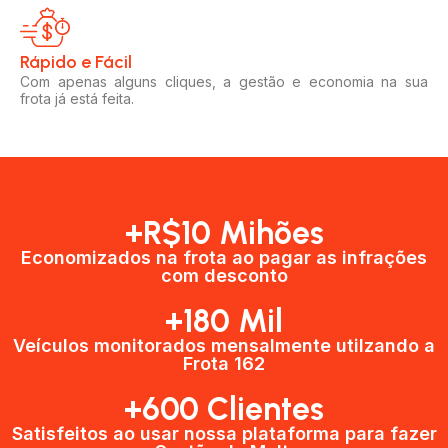
Rápido e Fácil​
Com apenas alguns cliques, a gestão e economia na sua
frota já está feita.
+R$10 Mihões
Economizados na frota ao pagar as infrações
com desconto
+180 Mil
Veículos monitorados mensalmente utilzando a
Frota 162
+600 Clientes​
Satisfeitos ao usar nossa plataforma para fazer