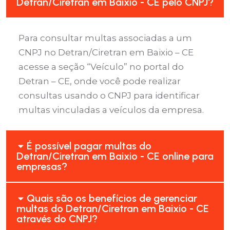
Detran/Ciretran em Baixio - CE pelo CNPJ?
Para consultar multas associadas a um
CNPJ no Detran/Ciretran em Baixio – CE
acesse a seção “Veículo” no portal do
Detran – CE, onde você pode realizar
consultas usando o CNPJ para identificar
multas vinculadas a veículos da empresa.
É possível pagar multas do
Detran/Ciretran em Baixio - CE online para
empresas?
Quais são os benefícios de gerenciar
multas do Detran/Ciretran em Baixio - CE
através do CNPJ?