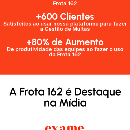
Frota 162
+600 Clientes​
Satisfeitos ao usar nossa plataforma para fazer
a Gestão de Multas​
+80% de Aumento
De produtividade das equipes ao fazer o uso
da Frota 162​
A Frota 162 é Destaque
na Mídia