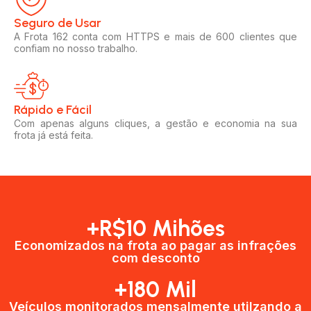
Seguro de Usar​
A Frota 162 conta com HTTPS e mais de 600 clientes que
confiam no nosso trabalho.
Rápido e Fácil​
Com apenas alguns cliques, a gestão e economia na sua
frota já está feita.
+R$10 Mihões
Economizados na frota ao pagar as infrações
com desconto
+180 Mil
Veículos monitorados mensalmente utilzando a