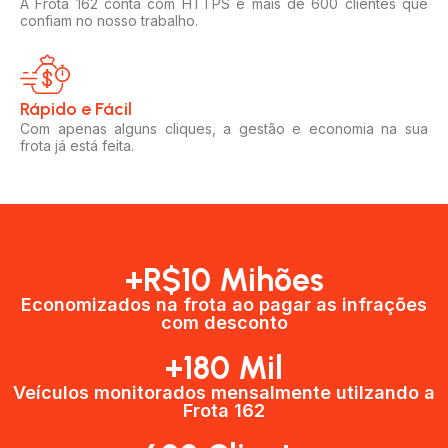
A Frota 162 conta com HTTPS e mais de 600 clientes que
confiam no nosso trabalho.
Rápido e Fácil​
Com apenas alguns cliques, a gestão e economia na sua
frota já está feita.
+R$10 Mihões
Economizados na frota ao pagar as infrações
com desconto
+180 Mil
Veículos monitorados mensalmente utilzando a
Frota 162