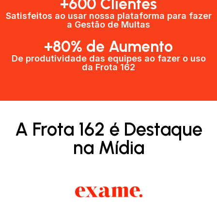
+600 Clientes​
Satisfeitos ao usar nossa plataforma para fazer
a Gestão de Multas​
+80% de Aumento
De produtividade das equipes ao fazer o uso
da Frota 162​
A Frota 162 é Destaque
na Mídia