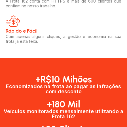
A Frota 162 conta com HTTPS e mais de 600 clientes que
confiam no nosso trabalho.
Rápido e Fácil​
Com apenas alguns cliques, a gestão e economia na sua
frota já está feita.
+R$10 Mihões
Economizados na frota ao pagar as infrações
com desconto
+180 Mil
Veículos monitorados mensalmente utilzando a
Frota 162