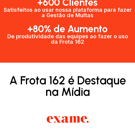
+600 Clientes​
Satisfeitos ao usar nossa plataforma para fazer
a Gestão de Multas​
+80% de Aumento
De produtividade das equipes ao fazer o uso
da Frota 162​
A Frota 162 é Destaque
na Mídia