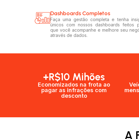
Dashboards Completos​​
Faça uma gestão completa e tenha insi
únicos com nossos dashboards feitos 
que você acompanhe e melhore seu neg
através de dados.
+R$10 Mihões
Economizados na frota ao
Veí
pagar as infrações com
mens
desconto
A 