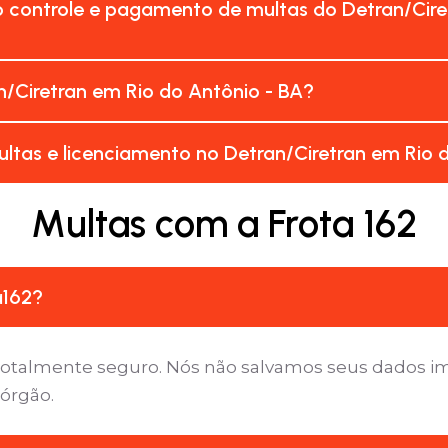
 controle e pagamento de multas do Detran/Cire
/Ciretran em Rio do Antônio - BA?
ltas e licenciamento no Detran/Ciretran em Rio 
Multas com a Frota 162
a162?
é totalmente seguro. Nós não salvamos seus dados 
 órgão.