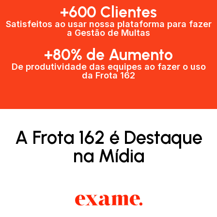
+600 Clientes​
Satisfeitos ao usar nossa plataforma para fazer
a Gestão de Multas​
+80% de Aumento
De produtividade das equipes ao fazer o uso
da Frota 162​
A Frota 162 é Destaque
na Mídia