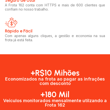
Seguro de Usar​
A Frota 162 conta com HTTPS e mais de 600 clientes que
confiam no nosso trabalho.
Rápido e Fácil​
Com apenas alguns cliques, a gestão e economia na sua
frota já está feita.
+R$10 Mihões
Economizados na frota ao pagar as infrações
com desconto
+180 Mil
Veículos monitorados mensalmente utilzando a
Frota 162