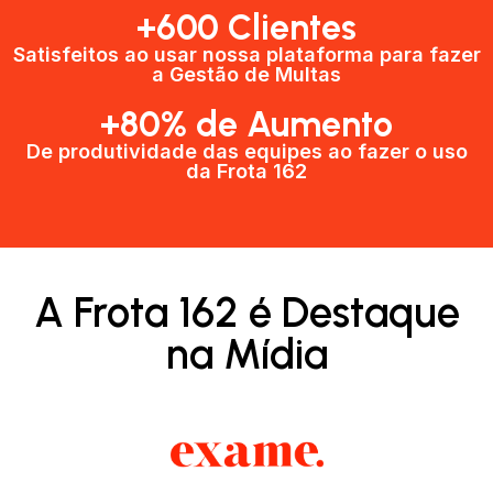
+600 Clientes​
Satisfeitos ao usar nossa plataforma para fazer
a Gestão de Multas​
+80% de Aumento
De produtividade das equipes ao fazer o uso
da Frota 162​
A Frota 162 é Destaque
na Mídia