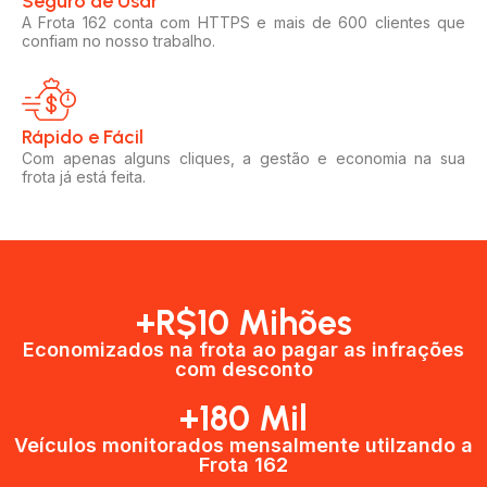
Seguro de Usar​
A Frota 162 conta com HTTPS e mais de 600 clientes que
confiam no nosso trabalho.
Rápido e Fácil​
Com apenas alguns cliques, a gestão e economia na sua
frota já está feita.
+R$10 Mihões
Economizados na frota ao pagar as infrações
com desconto
+180 Mil
Veículos monitorados mensalmente utilzando a
Frota 162