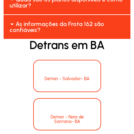
utilizar?
As informações da Frota 162 são
confiáveis?
Detrans em BA
Detran - Salvador- BA
Detran - Feira de
Santana- BA