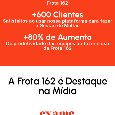
Frota 162
+600 Clientes​
Satisfeitos ao usar nossa plataforma para fazer
a Gestão de Multas​
+80% de Aumento
De produtividade das equipes ao fazer o uso
da Frota 162​
A Frota 162 é Destaque
na Mídia