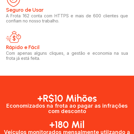
Seguro de Usar​
A Frota 162 conta com HTTPS e mais de 600 clientes que
confiam no nosso trabalho.
Rápido e Fácil​
Com apenas alguns cliques, a gestão e economia na sua
frota já está feita.
+R$10 Mihões
Economizados na frota ao pagar as infrações
com desconto
+180 Mil
Veículos monitorados mensalmente utilzando a