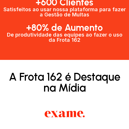
+600 Clientes​
Satisfeitos ao usar nossa plataforma para fazer
a Gestão de Multas​
+80% de Aumento
De produtividade das equipes ao fazer o uso
da Frota 162​
A Frota 162 é Destaque
na Mídia