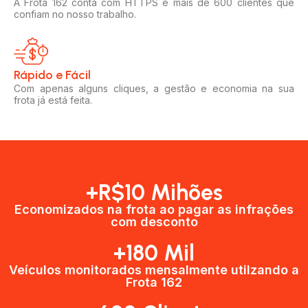
A Frota 162 conta com HTTPS e mais de 600 clientes que
confiam no nosso trabalho.
Rápido e Fácil​
Com apenas alguns cliques, a gestão e economia na sua
frota já está feita.
+R$10 Mihões
Economizados na frota ao pagar as infrações
com desconto
+180 Mil
Veículos monitorados mensalmente utilzando a
Frota 162