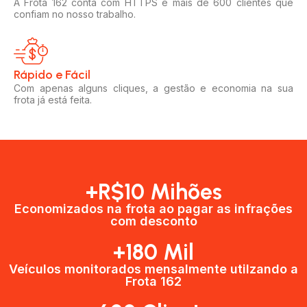
A Frota 162 conta com HTTPS e mais de 600 clientes que
confiam no nosso trabalho.
Rápido e Fácil​
Com apenas alguns cliques, a gestão e economia na sua
frota já está feita.
+R$10 Mihões
Economizados na frota ao pagar as infrações
com desconto
+180 Mil
Veículos monitorados mensalmente utilzando a
Frota 162