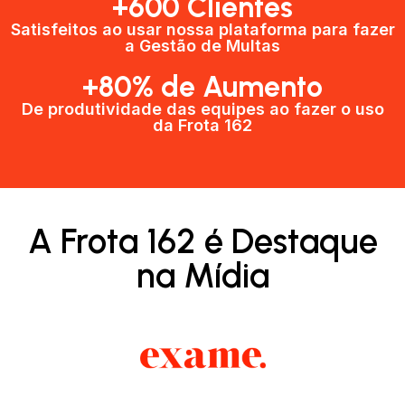
+600 Clientes​
Satisfeitos ao usar nossa plataforma para fazer
a Gestão de Multas​
+80% de Aumento
De produtividade das equipes ao fazer o uso
da Frota 162​
A Frota 162 é Destaque
na Mídia