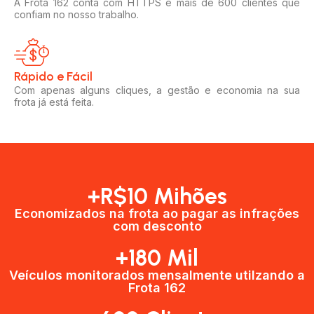
A Frota 162 conta com HTTPS e mais de 600 clientes que
confiam no nosso trabalho.
Rápido e Fácil​
Com apenas alguns cliques, a gestão e economia na sua
frota já está feita.
+R$10 Mihões
Economizados na frota ao pagar as infrações
com desconto
+180 Mil
Veículos monitorados mensalmente utilzando a
Frota 162