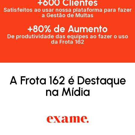
+600 Clientes​
Satisfeitos ao usar nossa plataforma para fazer
a Gestão de Multas​
+80% de Aumento
De produtividade das equipes ao fazer o uso
da Frota 162​
A Frota 162 é Destaque
na Mídia