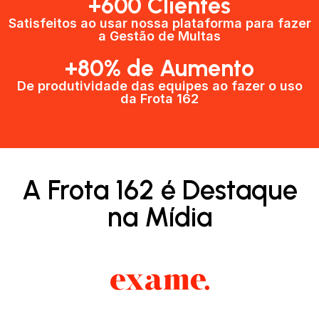
+600 Clientes​
Satisfeitos ao usar nossa plataforma para fazer
a Gestão de Multas​
+80% de Aumento
De produtividade das equipes ao fazer o uso
da Frota 162​
A Frota 162 é Destaque
na Mídia