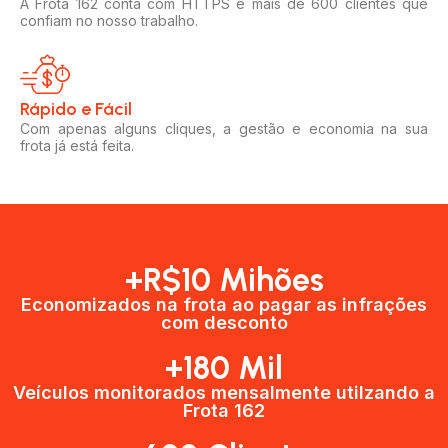
A Frota 162 conta com HTTPS e mais de 600 clientes que
confiam no nosso trabalho.
Rápido e Fácil​
Com apenas alguns cliques, a gestão e economia na sua
frota já está feita.
+R$10 Mihões
Economizados na frota ao pagar as infrações
com desconto
+180 Mil
Veículos monitorados mensalmente utilzando a
Frota 162